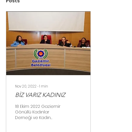
Posts
Nov 20, 2022
∙
1
min
BİZ VARIZ KADINIZ
18 Ekim 2022 Gaziemir
Gönüllü Kadınlar
Derneği ve Kadın
Haklarını Koruma
Derneği İzmir Şubesi'nin