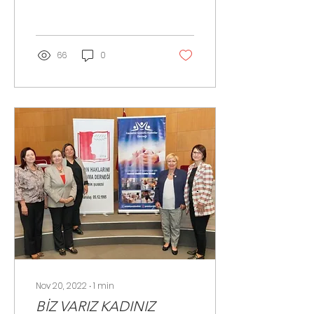
Gaziemir Belediyesinin
katkılarıyla...
66
0
Nov 20, 2022
∙
1
min
BİZ VARIZ KADINIZ