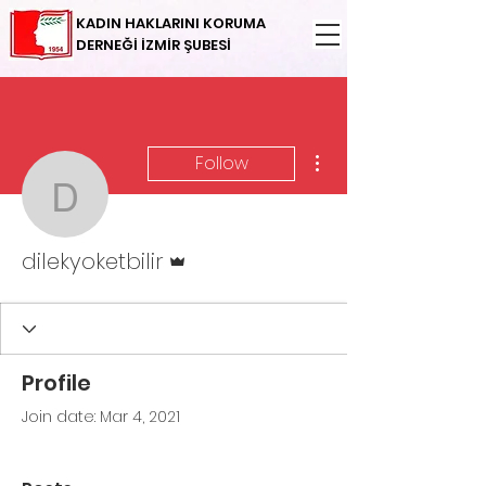
KADIN HAKLARINI KORUMA
DERNEĞİ İZMİR ŞUBESİ
More actions
Follow
dilekyoketbilir
Admin
dilekyoketbilir
Profile
Join date: Mar 4, 2021